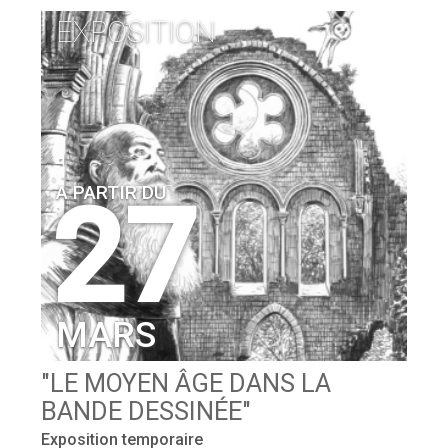
EXPOSITION
A PARTIR DU
26
JUIN
A
"LES QUATRE FILS AYMON- L
CHANSON DE GESTE"
Exposition temporaire