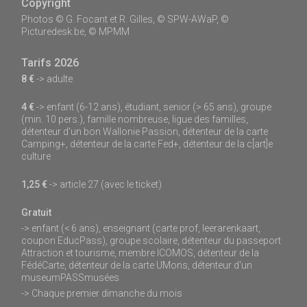
Copyright
Photos © G. Focant et R. Gilles, © SPW-AWaP, ©
Picturedesk.be, © MPMM
Tarifs 2026
8 €
-> adulte
4 €
-> enfant (6-12 ans), étudiant, senior (> 65 ans), groupe
(min. 10 pers.), famille nombreuse, ligue des familles,
détenteur d'un bon Wallonie Passion, détenteur de la carte
Camping+, détenteur de la carte Fed+, détenteur de la c[art]e
culture
1,25 €
-> article 27 (avec le ticket)
Gratuit
-> enfant (< 6 ans), enseignant (carte prof, leerarenkaart,
coupon EducPass), groupe scolaire, détenteur du passeport
Attraction et tourisme, membre ICOMOS, détenteur de la
FédéCarte, détenteur de la carte UMons, détenteur d'un
museumPASSmusées
-> Chaque premier dimanche du mois