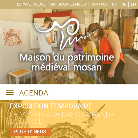
ESPACE PRESSE
QUI SOMMES NOUS
CONTACT
FR
NL
EN
Toggle main menu visibility
AGENDA
EXPOSITION TEMPORAIRE
LE MOYEN ÂGE DANS LA BANDE
DESSINÉE
PLUS D'INFOS