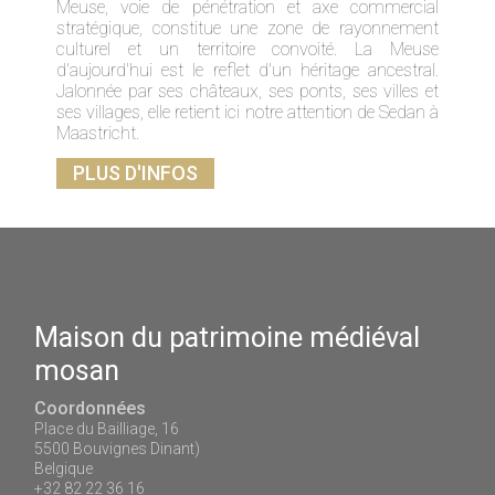
Meuse, voie de pénétration et axe commercial
stratégique, constitue une zone de rayonnement
culturel et un territoire convoité. La Meuse
d'aujourd'hui est le reflet d'un héritage ancestral.
Jalonnée par ses châteaux, ses ponts, ses villes et
ses villages, elle retient ici notre attention de Sedan à
Maastricht.
PLUS D'INFOS
Maison du patrimoine médiéval
mosan
Coordonnées
Place du Bailliage, 16
5500 Bouvignes Dinant)
Belgique
+32 82 22 36 16