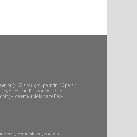
 senior (> 65 ans), groupe (min. 10 pers.),
lles, détenteur d'un bon Wallonie
mping+, détenteur de la carte Fed+,
arte prof, leerarenkaart, coupon