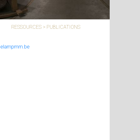
RESSOURCES
>
PUBLICATIONS
sdelampmm.be