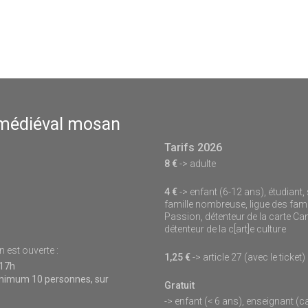
 médiéval mosan
Tarifs 2026
8 €
-> adulte
4 €
-> enfant (6-12 ans), étudiant,
famille nombreuse, ligue des fami
Passion, détenteur de la carte Ca
détenteur de la c[art]e culture
est ouverte :
1,25 €
-> article 27 (avec le ticket)
 17h
minimum 10 personnes, sur
Gratuit
-> enfant (< 6 ans), enseignant (c