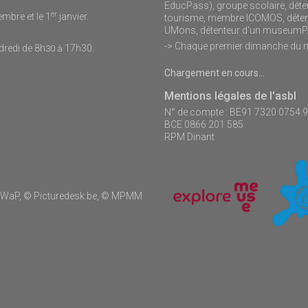
EducPass), groupe scolaire, déten
er
mbre et le 1
janvier.
tourisme, membre ICOMOS, détente
UMons, détenteur d'un museu
-> Chaque premier dimanche du 
dredi de 8h
17h30.
30 à
Chargement en cours...
Mentions légales de l'asbl
N° de compte : BE91 7320 0754 
BCE 0866 201 585
RPM Dinant
-AWaP, © Picturedesk.be, © MPMM