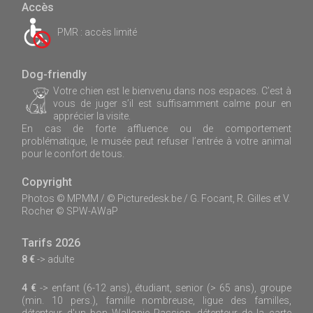
Accès
PMR : accès limité
Dog-friendly
Votre chien est le bienvenu dans nos espaces. C’est à
vous de juger s’il est suffisamment calme pour en
apprécier la visite.
En cas de forte affluence ou de comportement
problématique, le musée peut refuser l’entrée à votre animal
pour le confort de tous.
Copyright
Photos © MPMM / © Picturedesk.be / G. Focant, R. Gilles et V.
Rocher © SPW-AWaP
Tarifs 2026
8 €
-> adulte
4 €
-> enfant (6-12 ans), étudiant, senior (> 65 ans), groupe
(min. 10 pers.), famille nombreuse, ligue des familles,
détenteur d'un bon Wallonie Passion, détenteur de la carte