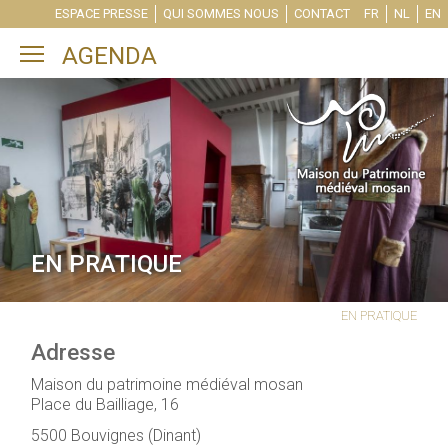
ESPACE PRESSE
QUI SOMMES NOUS
CONTACT
FR
NL
EN
Toggle main menu visibility
AGENDA
EN PRATIQUE
EN PRATIQUE
Adresse
Maison du patrimoine médiéval mosan
Place du Bailliage, 16
5500 Bouvignes (Dinant)