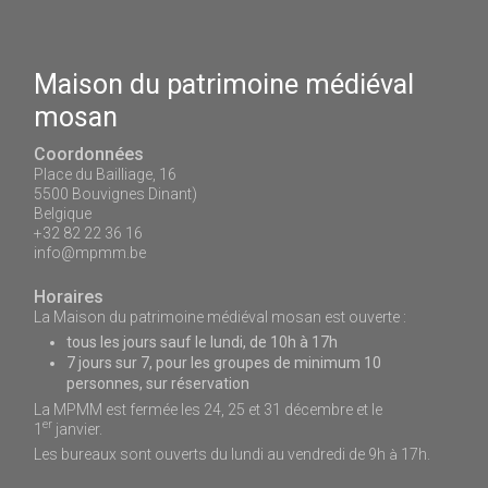
Maison du patrimoine médiéval
mosan
Coordonnées
Place du Bailliage, 16
5500 Bouvignes Dinant)
Belgique
+32 82 22 36 16
info@mpmm.be
Horaires
La Maison du patrimoine médiéval mosan est ouverte :
tous les jours sauf le lundi, de 10h à 17h
7 jours sur 7, pour les groupes de minimum 10
personnes, sur réservation
La MPMM est fermée les 24, 25 et 31 décembre et le
er
1
janvier.
Les bureaux sont ouverts du lundi au vendredi de 9h
17h.
à