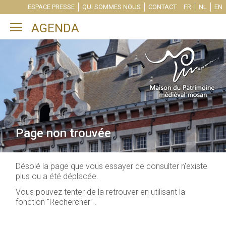
ESPACE PRESSE
QUI SOMMES NOUS
CONTACT
FR
NL
EN
Toggle main menu visibility
AGENDA
Page non trouvée
Désolé la page que vous essayer de consulter n'existe
plus ou a été déplacée.
Vous pouvez tenter de la retrouver en utilisant la
fonction "Rechercher" .