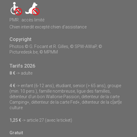
PMR : accès limité
Chien interdit excepté chien d'assistance
Copyright
Photos © G. Focant et R. Gilles, © SPW-AWaP, ©
Picturedesk.be, © MPMM
Tarifs 2026
8 €
-> adulte
4 €
-> enfant (6-12 ans), étudiant, senior (> 65 ans), groupe
(min. 10 pers.), famille nombreuse, ligue des familles,
détenteur d'un bon Wallonie Passion, détenteur de la carte
Camping+, détenteur de la carte Fed+, détenteur de la c[art]e
culture
1,25 €
-> article 27 (avec le ticket)
Gratuit