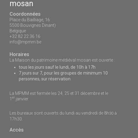
mosan
Coordonnées
Place du Bailliage, 16
5500 Bouvignes Dinant)
Belgique
+32 82 22 36 16
info@mpmm.be
Horaires
La Maison du patrimoine médiéval mosan est ouverte :
tous les jours sauf le lundi, de 10h à 17h
7 jours sur 7, pour les groupes de minimum 10
personnes, sur réservation
La MPMM est fermée les 24, 25 et 31 décembre et le
er
1
janvier.
Les bureaux sont ouverts du lundi au vendredi de 8h
30 à
17h30.
Accès